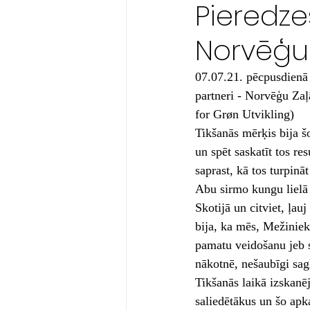
Pieredz
Norvēģu
07.07.21. pēcpusdienā 
partneri - Norvēģu Zaļ
for Grøn Utvikling)
Tikšanās mērķis bija š
un spēt saskatīt tos res
saprast, kā tos turpināt
Abu sirmo kungu lielā 
Skotijā un citviet, ļau
bija, ka mēs, Mežiniek
pamatu veidošanu jeb st
nākotnē, nešaubīgi sag
Tikšanās laikā izskanēj
saliedētākus un šo apk