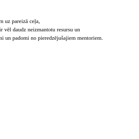
m uz pareizā ceļa, 
r vēl daudz neizmantotu resursu un 
umi un padomi no pieredzējušajiem mentoriem.