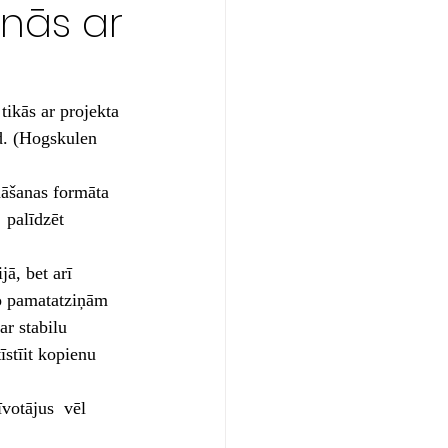
nās ar
ikās ar projekta 
d. (Hogskulen 
māšanas formāta 
  palīdzēt 
ā, bet arī 
no pamatatziņām 
r stabilu 
īstīit kopienu 
īvotājus  vēl 