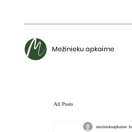
Mežinieku apkaime
All Posts
meziniekuapkaime
Ju