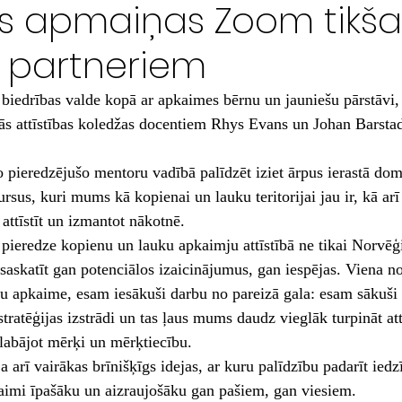
es apmaiņas Zoom tikša
 partneriem
biedrības valde kopā ar apkaimes bērnu un jauniešu pārstāvi, t
ās attīstības koledžas docentiem Rhys Evans un Johan Barsta
o pieredzējušo mentoru vadībā palīdzēt iziet ārpus ierastā do
ursus, kuri mums kā kopienai un lauku teritorijai jau ir, kā arī
 attīstīt un izmantot nākotnē.
pieredze kopienu un lauku apkaimju attīstībā ne tikai Norvēģij
j saskatīt gan potenciālos izaicinājumus, gan iespējas. Viena 
u apkaime, esam iesākuši darbu no pareizā gala: esam sākuši a
ratēģijas izstrādi un tas ļaus mums daudz vieglāk turpināt att
labājot mērķi un mērķtiecību.
a arī vairākas brīnišķīgs idejas, ar kuru palīdzību padarīt iedz
aimi īpašāku un aizraujošāku gan pašiem, gan viesiem.