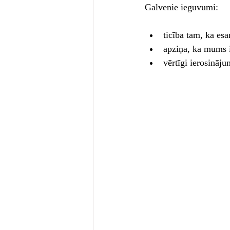
Galvenie ieguvumi: 
ticība tam, ka esa
apziņa, ka mums i
vērtīgi ierosināj