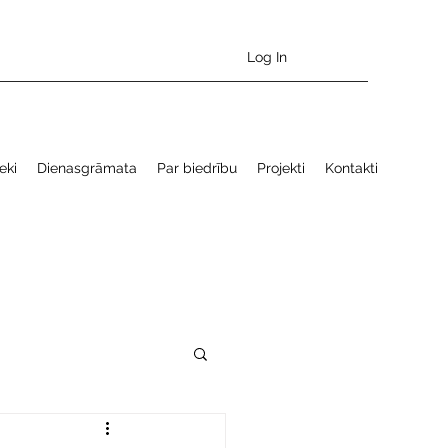
Log In
eki
Dienasgrāmata
Par biedrību
Projekti
Kontakti