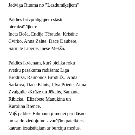
Jadviga Rituma no "Lazdumiķeļiem" 
Paldies brīvprātīgajiem stāstu 
pierakstītājiem: 
Ineta Boša, Endija Tērauda, Kristīne 
Cvirko, Anna Zālīte, Dace Daubere, 
Sarmīte Liberte, Inese Mekša. 
Paldies ikvienam, kurš pielika roku 
svētku pasākuma radīšanā: Līga 
Broduža, Raimonds Brodužs,  Anda 
Šarkova, Dace Klints, Līva Priede, Anna 
Zvaignīte -Krūze un Jēkabs, Samanta 
Ribicka,  Elizabete Manukina un 
Karolīna Brence.
Mīļš paldies Eihmaņu ģimenei par dāsno 
un saldo ziedojumu - varējām pateikties 
katram iesaistītajam ar burciņu medus. 