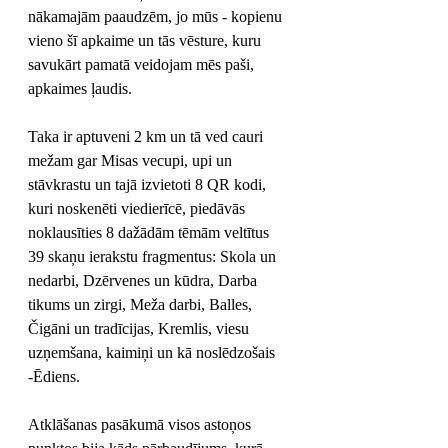
nākamajām paaudzēm, jo mūs - kopienu 
vieno šī apkaime un tās vēsture, kuru 
savukārt pamatā veidojam mēs paši, 
apkaimes ļaudis.
Taka ir aptuveni 2 km un tā ved cauri 
mežam gar Misas vecupi, upi un 
stāvkrastu un tajā izvietoti 8 QR kodi, 
kuri noskenēti viedierīcē, piedāvās 
noklausīties 8 dažādām tēmām veltītus 
39 skaņu ierakstu fragmentus: Skola un 
nedarbi, Dzērvenes un kūdra, Darba 
tikums un zirgi, Meža darbi, Balles, 
Čigāni un tradīcijas, Kremlis, viesu 
uzņemšana, kaimiņi un kā noslēdzošais 
-Ēdiens. 
Atklāšanas pasākumā visos astoņos 