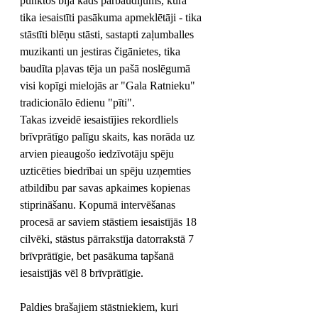
punktos bija kāds pārbaudījums, kurā 
tika iesaistīti pasākuma apmeklētāji - tika 
stāstīti blēņu stāsti, sastapti zaļumballes 
muzikanti un jestiras čigānietes, tika 
baudīta pļavas tēja un pašā noslēgumā 
visi kopīgi mielojās ar "Gala Ratnieku" 
tradicionālo ēdienu "pīti". 
Takas izveidē iesaistījies rekordliels 
brīvprātīgo palīgu skaits, kas norāda uz 
arvien pieaugošo iedzīvotāju spēju 
uzticēties biedrībai un spēju uzņemties 
atbildību par savas apkaimes kopienas 
stiprināšanu. Kopumā intervēšanas 
procesā ar saviem stāstiem iesaistījās 18 
cilvēki, stāstus pārrakstīja datorrakstā 7 
brīvprātīgie, bet pasākuma tapšanā 
iesaistījās vēl 8 brīvprātīgie.
Paldies brašajiem stāstniekiem, kuri 