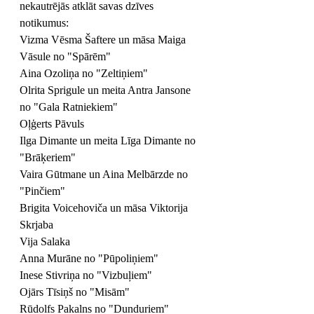
nekautrējās atklāt savas dzīves 
notikumus:
Vizma Vēsma Šaftere un māsa Maiga 
Vāsule no "Spārēm"
Aina Ozoliņa no "Zeltiņiem"
Olrita Sprigule un meita Antra Jansone 
no "Gala Ratniekiem" 
Oļģerts Pāvuls 
Ilga Dimante un meita Līga Dimante no 
"Brāķeriem" 
Vaira Gūtmane un Aina Melbārzde no 
"Pinčiem" 
Brigita Voicehoviča un māsa Viktorija 
Skrjaba
Vija Salaka
Anna Murāne no "Pūpoliņiem" 
Inese Stivriņa no "Vizbuļiem" 
Ojārs Tīsiņš no "Misām" 
Rūdolfs Pakalns no "Dunduriem" 