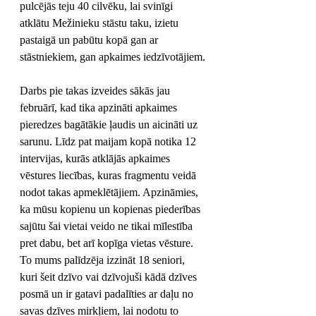
pulcējās teju 40 cilvēku, lai svinīgi 
atklātu Mežinieku stāstu taku, izietu 
pastaigā un pabūtu kopā gan ar 
stāstniekiem, gan apkaimes iedzīvotājiem.
Darbs pie takas izveides sākās jau 
februārī, kad tika apzināti apkaimes 
pieredzes bagātākie ļaudis un aicināti uz 
sarunu. Līdz pat maijam kopā notika 12 
intervijas, kurās atklājās apkaimes 
vēstures liecības, kuras fragmentu veidā 
nodot takas apmeklētājiem. Apzināmies, 
ka mūsu kopienu un kopienas piederības 
sajūtu šai vietai veido ne tikai mīlestība 
pret dabu, bet arī kopīga vietas vēsture. 
To mums palīdzēja izzināt 18 seniori, 
kuri šeit dzīvo vai dzīvojuši kādā dzīves 
posmā un ir gatavi padalīties ar daļu no 
savas dzīves mirkļiem, lai nodotu to 