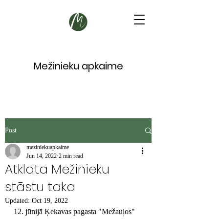
Mežinieku apkaime
Post
meziniekuapkaime
Jun 14, 2022
2 min read
Atklāta Mežinieku
stāstu taka
Updated:
Oct 19, 2022
12. jūnijā Ķekavas pagasta "Mežauļos" 