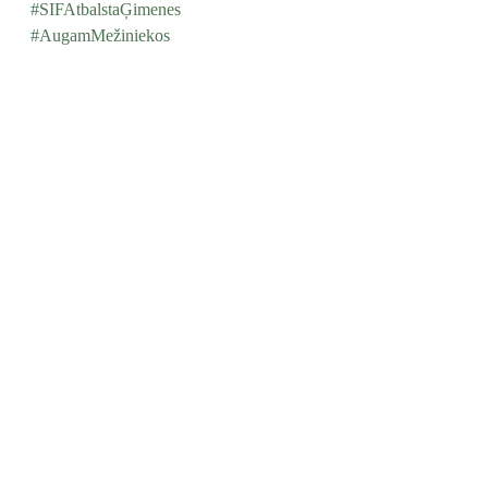
#SIFAtbalstaĢimenes
#AugamMežiniekos