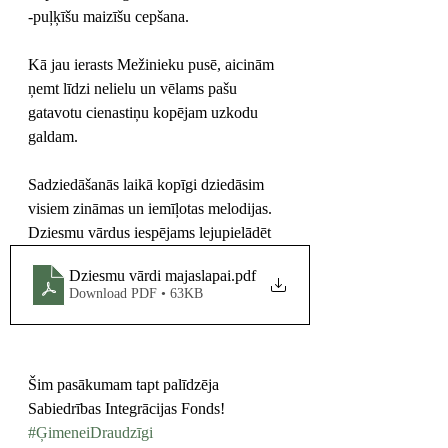
-puļķīšu maizīšu cepšana.
Kā jau ierasts Mežinieku pusē, aicinām 
ņemt līdzi nelielu un vēlams pašu 
gatavotu cienastiņu kopējam uzkodu 
galdam. 
Sadziedāšanās laikā kopīgi dziedāsim 
visiem zināmas un iemīļotas melodijas. 
Dziesmu vārdus iespējams lejupielādēt 
Dziesmu vārdi majaslapai
.pdf
Download PDF • 63KB
Šim pasākumam tapt palīdzēja 
Sabiedrības Integrācijas Fonds! 
#ĢimeneiDraudzīgi