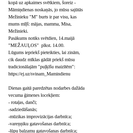
kopā uz apkaimes svētkiem, šoreiz - 
Māmiņdienas noskaņās, jo mūsu sajūtās 
Mežinieku "M" burts ir par visu, kas 
mums mīļš: mājas, mamma, Misa, 
Mežinieki. 
Pasākums notiks svētdien, 14.maijā 
"MEŽAUĻOS"  plkst. 14.00. 
Lūgums iepriekš pieteikties, lai zinām, 
cik daudz mīklas gādāt priekš mūsu 
tradicionālajām "puļķīšu maizītēm": 
https://ej.uz/svinam_Mamindienu
Dienas gaitā paredzētas nodarbes dažāda 
vecuma ģimenes locekļiem:
- rotaļas, danči;
-sadziedāšanās;
-mūzikas improvizācijas darbnīca;
-vareņņiku gatavošanas darbnīca;
-lūpu balzamu gatavošanas darbnīca;