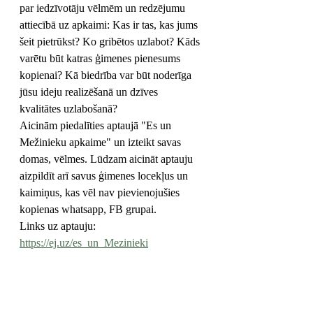
par iedzīvotāju vēlmēm un redzējumu 
attiecībā uz apkaimi: Kas ir tas, kas jums 
šeit pietrūkst? Ko gribētos uzlabot? Kāds 
varētu būt katras ģimenes pienesums 
kopienai? Kā biedrība var būt noderīga 
jūsu ideju realizēšanā un dzīves 
kvalitātes uzlabošanā?
Aicinām piedalīties aptaujā "Es un 
Mežinieku apkaime" un izteikt savas 
domas, vēlmes. Lūdzam aicināt aptauju 
aizpildīt arī savus ģimenes locekļus un 
kaimiņus, kas vēl nav pievienojušies 
kopienas whatsapp, FB grupai.
Links uz aptauju: 
https://ej.uz/es_un_Mezinieki