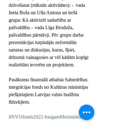
dzīvošanai (mīkstās aktivitātes): -  vada 
Ineta Boša un Ulla Antona un trešā 
grupa: Kā aktivizēt sadarbību ar 
pašvaldību – vada Līga Broduža, 
pašvaldības pārstāvji. Pēc grupu darba 
prezentācijas turpinājās neformālās 
sarunas un diskusijas, kuras, šķiet, 
drīzumā vainagosies ar vēl kādām kopīgi 
realizētām iecerēm un projektiem. 
Pasākumu finansiāli atbalsta Sabiedrības 
integrācijas fonds no Kultūras ministrijas 
piešķirtajiem Latvijas valsts budžeta 
līdzekļiem.
#NVOfonds2022
#augamMeziniekos