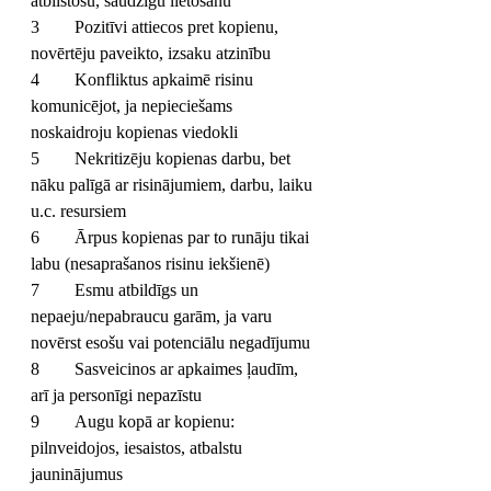
atbilstošu, saudzīgu lietošanu
3	Pozitīvi attiecos pret kopienu, 
novērtēju paveikto, izsaku atzinību
4	Konfliktus apkaimē risinu 
komunicējot, ja nepieciešams 
noskaidroju kopienas viedokli
5	Nekritizēju kopienas darbu, bet 
nāku palīgā ar risinājumiem, darbu, laiku 
u.c. resursiem
6	Ārpus kopienas par to runāju tikai 
labu (nesaprašanos risinu iekšienē)
7	Esmu atbildīgs un 
nepaeju/nepabraucu garām, ja varu 
novērst esošu vai potenciālu negadījumu
8	Sasveicinos ar apkaimes ļaudīm, 
arī ja personīgi nepazīstu
9	Augu kopā ar kopienu: 
pilnveidojos, iesaistos, atbalstu 
jauninājumus