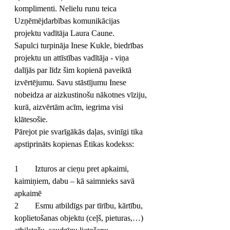
komplimenti. Nelielu runu teica 
Uzņēmējdarbības komunikācijas 
projektu vadītāja Laura Caune.
Sapulci turpināja Inese Kukle, biedrības 
projektu un attīstības vadītāja - viņa 
dalījās par līdz šim kopienā paveiktā 
izvērtējumu. Savu stāstījumu Inese 
nobeidza ar aizkustinošu nākotnes vīziju, 
kurā, aizvērtām acīm, iegrima visi 
klātesošie. 
Pārejot pie svarīgākās daļas, svinīgi tika 
apstiprināts kopienas Ētikas kodekss: 
1	Izturos ar cieņu pret apkaimi, 
kaimiņiem, dabu – kā saimnieks savā 
apkaimē
2	Esmu atbildīgs par tīrību, kārtību, 
koplietošanas objektu (ceļš, pieturas,…) 