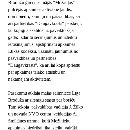
Brodužu ģimenes mājās "Mežauļos" 
pulcējās apkaimes aktīvākie ļaudis, 
domubiedri, kaimiņi un pašvaldības, kā 
arī partnerības "Daugavkrasts" pārstāvji, 
lai kopīgi atskatītos uz paveikto šajā 
gadā: Izdarītu secinājumus un izteiktu 
ierosinājumus, apstiprinātu apkaimes 
Ētikas kodeksu, uzzinātu jaunumus no 
pašvaldības un partnerības 
"Daugavkrasts", kā arī lai kopā spriestu 
par apkaimes tālāko attīstību un 
nākamajām aktivitātēm.
Pasākumu atklāja mājas saimniece Līga 
Broduža ar sirsnīgu stāstu par boršču. 
Tam sekoja  pašvaldības vadītāja J. Žilko 
un novada NVO centra  veidotājas A. 
Smiltānes uzruna, kurā Mežinieku 
apkaimes biedŗībai tika izteikti vairāki 