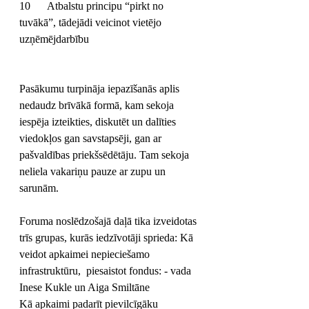
10	Atbalstu principu “pirkt no 
tuvākā”, tādejādi veicinot vietējo 
uzņēmējdarbību
Pasākumu turpināja iepazīšanās aplis 
nedaudz brīvākā formā, kam sekoja 
iespēja izteikties, diskutēt un dalīties 
viedokļos gan savstapsēji, gan ar 
pašvaldības priekšsēdētāju. Tam sekoja 
neliela vakariņu pauze ar zupu un 
sarunām. 
Foruma noslēdzošajā daļā tika izveidotas 
trīs grupas, kurās iedzīvotāji sprieda: Kā 
veidot apkaimei nepieciešamo 
infrastruktūru,  piesaistot fondus: - vada 
Inese Kukle un Aiga Smiltāne 
Kā apkaimi padarīt pievilcīgāku 