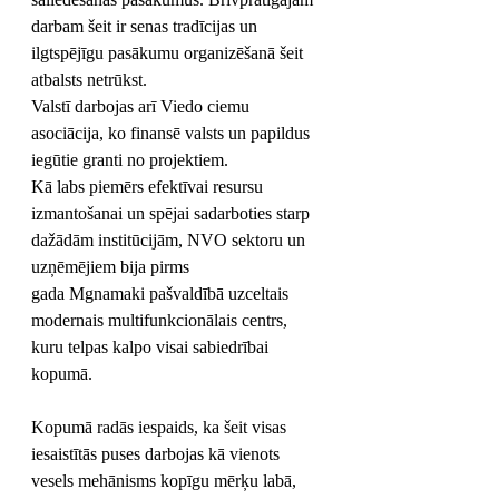
darbam šeit ir senas tradīcijas un 
ilgtspējīgu pasākumu organizēšanā šeit 
atbalsts netrūkst. 
Valstī darbojas arī Viedo ciemu 
asociācija, ko finansē valsts un papildus 
iegūtie granti no projektiem.
Kā labs piemērs efektīvai resursu 
izmantošanai un spējai sadarboties starp 
dažādām institūcijām, NVO sektoru un 
uzņēmējiem bija pirms 
gada Mgnamaki pašvaldībā uzceltais 
modernais multifunkcionālais centrs, 
kuru telpas kalpo visai sabiedrībai 
kopumā.
Kopumā radās iespaids, ka šeit visas 
iesaistītās puses darbojas kā vienots 
vesels mehānisms kopīgu mērķu labā, 