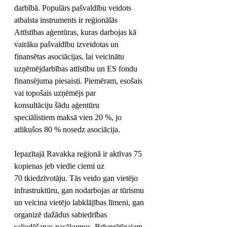
darbībā. Populārs pašvaldību veidots 
atbalsta instruments ir reģionālās 
Attīstības aģentūras, kuras darbojas kā 
vairāku pašvaldību izveidotas un 
finansētas asociācijas, lai veicinātu 
uzņēmējdarbības attīstību un ES fondu 
finansējuma piesaisti. Piemēram, esošais 
vai topošais uzņēmējs par 
konsultāciju šādu aģentūru 
speciālistiem maksā vien 20 %, jo 
atlikušos 80 % nosedz asociācija.
Iepazītajā Ravakka reģionā ir aktīvas 75 
kopienas jeb viedie ciemi uz 
70 tkiedzīvotāju. Tās veido gan vietējo 
infrastruktūru, gan nodarbojas ar tūrismu 
un veicina vietējo labklājības līmeni, gan 
organizē dažādus sabiedrības 
saliedēšanas pasākumus. Brīvprātīgajam 