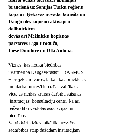
braucienā uz Somijas Turku reģionu 
kopā ar  Ķekavas novada Jaunsila un 
Daugmales kopienu aktīvajiem 
dalībniekiem 
devās arī Mežinieku kopienas 
pārstāves Līga Broduža, 
Inese Dundure un Ulla Antona.
Vizītes, kas notika biedrības 
“Partnerība Daugavkrasts” ERASMUS 
+ projekta ietvaros, laikā tika apmeklētas 
 un darba procesā iepazītas vairākas ar 
vietējās rīcības grupas darbību saistītas 
 institūcijas, konsultāciju centri, kā arī 
pašvaldību veidotas asociācijas un 
biedrības.
Vairākkārt vizītes laikā tika uzsvērta 
sadarbības starp dažādām institūcijām, 