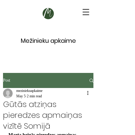
Mežinieku apkaime
Post
meziniekuapkaime
May 5
2 min read
Gūtās atziņas
pieredzes apmaiņas
vizītē Somijā
Marta beigās pieredzes apmaiņas 