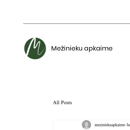
Mežinieku apkaime
All Posts
meziniekuapkaime
Ju