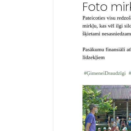
Foto mir
Pateicoties visu redzo
mirkļu, kas vēl ilgi si
šķietami nesasniedzama
Pasākumu finansiāli atb
līdzekļiem
#ĢimeneiDraudzīgi