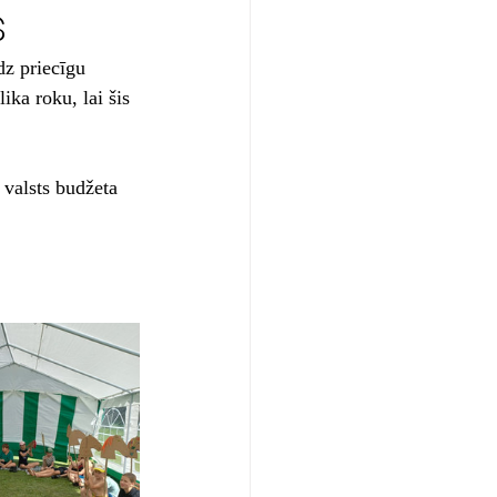
s
z priecīgu 
ika roku, lai šis 
 valsts budžeta 