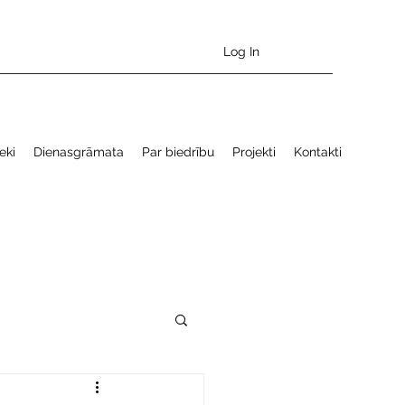
Log In
eki
Dienasgrāmata
Par biedrību
Projekti
Kontakti