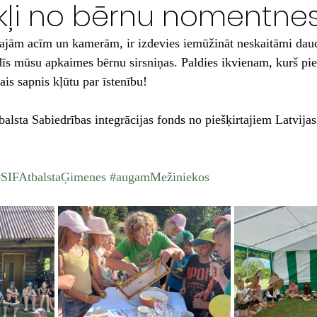
kļi no bērnu nomentne
šajām acīm un kamerām, ir izdevies iemūžināt neskaitāmi daud
ldīs mūsu apkaimes bērnu sirsniņas. Paldies ikvienam, kurš piel
is sapnis kļūtu par īstenību!
alsta Sabiedrības integrācijas fonds no piešķirtajiem Latvijas
#SIFAtbalstaĢimenes
#augamMežiniekos